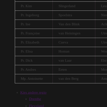
Pr. Kim
Slingerland
Leu
Pr. Ingeborg
Spoelstra
Nie
Pr. Ine
Van den Blink
Ach
Pr. Françoise
van Heiningen
Utr
Pr. Elizabeth
Cueva
Utr
Pr. Elisa
Homan
Wou
Pr. Dick
van Laar
Elst
Pr. Andres
Eeten
Mon
Mp. Antoinette
van den Berg
Ame
Kies andere regio
Drenthe
Flevoland