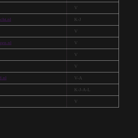
V
cht.nl
K-J
V
gen.nl
V
V
V
d.nl
V-A
K-J-A-L
V