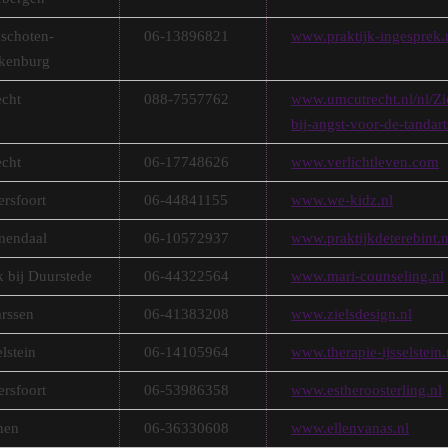
schoten-
06-13896821
www.praktijk-ingesprek.
kenburg
echt
088-7557762
www.umcutrecht.nl/nl/Zi
bij-angst-voor-de-tandart
echt
06-17748626
www.verlichtleven.com
rsfoort
06-44841155
www.we-kidz.nl
nendaal
06-10572937
www.praktijkdeterebint.n
k bij Duurstede
06-44322564
www.mari-counseling.nl
rssen
06-41383208
www.zielsdesign.nl
elstein
06-14105964
www.therapie-ijsselstein.
rsfoort
06-53986358
www.estheroosterling.nl
nen
06-36330608
www.ellenvanas.nl