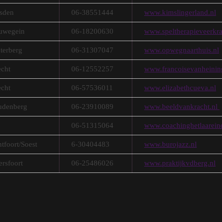
sden
06-38551444
www.kimslingerland.nl
uwegein
06-18200630
www.speltherapieveerkra
terberg
06-31307047
www.opwegnaarthuis.nl
echt
06-12552257
www.francoisevanheinin
echt
06-57536011
www.elizabethcueva.nl
denberg
06-23910089
www.beeldvankracht.nl
06-51315064
www.coachinghetlaarein
tfoort/Soest
6-30404483
www.burojazz.nl
rsfoort
06-25486026
www.praktijkvdberg.nl