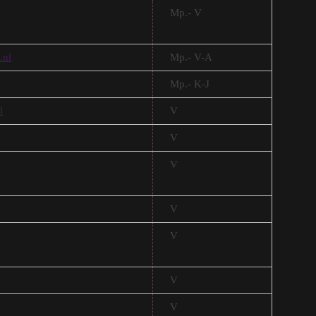
Mp.- V
.nl
Mp.- V-A
Mp.- K-J
l
V
V
V
V
V
V
V