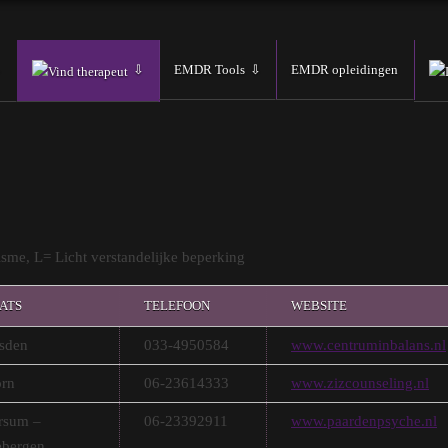
EMDR Tools
EMDR opleidingen
Vind therapeut
me, L= Licht verstandelijke beperking
ATS
TELEFOON
WEBSITE
sden
033-4950584
www.centruminbalans.nl
rn
06-23614333
www.zizcounseling.nl
rsum –
06-23392911
www.paardenpsyche.nl
ebergen