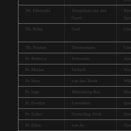
Th. Ellemieke
Tempelaar-van den
Bun
Geest
Spa
Th. Britta
Graf
Utr
Th. Yvonne
Timmermans
Utr
Pr. Rebecca
Schroeder
Ame
Pr. Marjan
Verkerk
Vee
Pr. Irma
van den Brink
Wij
Pr. Inge
Miltenburg-Bos
Maa
Pr. Eveline
Loerakker
Ijss
Pr. Esther
Oosterling-Vonk
Ame
Pr. Ellen
van As
Via