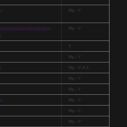
nl
Mp.- V
ekenhuis/Ziekte/Begeleiding-
Mp.- V
s
V
Mp.- V
l
Mp.- V-A-L
Mp.- V
Mp.- V
nl
Mp.- V
Mp.- V
Mp.- V