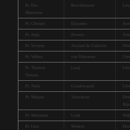
Pr. Drs.
Boschhuizen
Leu
Marionne
Pr. Christel
Eijnatten
Soe
Pr. Anja
Zweers
Zeis
Pr. Yvonne
Arnaud de Calavon
Wou
Pr. Wilma
van Klaveren
Utr
Pr. Therese
Laaij
Utr
Tamara
Pr. Niels
Goudswaard
Utr
Pr. Mirjam
Verschoor
Dri
Rij
Pr. Marianne
Luijk
Wij
Pr. Lien
Wetters
Doo