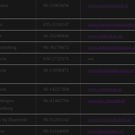
sden
06-53903656
www.expresmezelf.nl
st
035-5334147
www.christelvaneijnatten
t
06-20249946
www.praktijkan.nl
denberg
06-36176672
www.iedermensisuniek.n
echt
030-2725575
nvt
echt
06-13030471
www.bewustspectrum.nl
echt
06-14227368
www.persensus.nl
ebergen-
06-41465700
www.mv-inbeeld.nl
senburg
k bij Duurstede
06-51203142
www.vrouwinbalans.nl
rn
06-51104909
www.lienwetters.nl