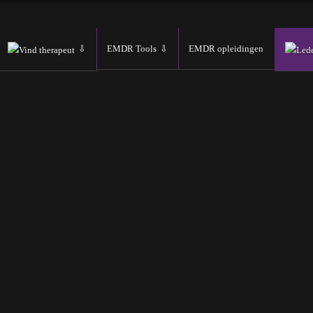
EMDR Tools
EMDR opleidingen
Vind therapeut
Led