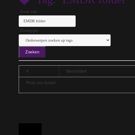
Zoek zin:
Zoektype:
#
Berichttitel
Posts not found